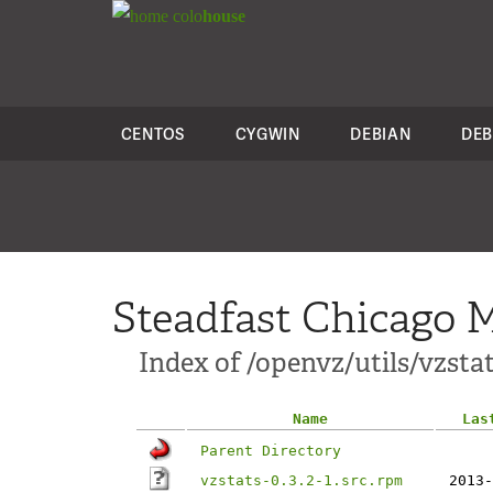
colo
house
CENTOS
CYGWIN
DEBIAN
DEB
Steadfast Chicago M
Index of /openvz/utils/vzstats
Name
Las
Parent Directory
vzstats-0.3.2-1.src.rpm
2013-