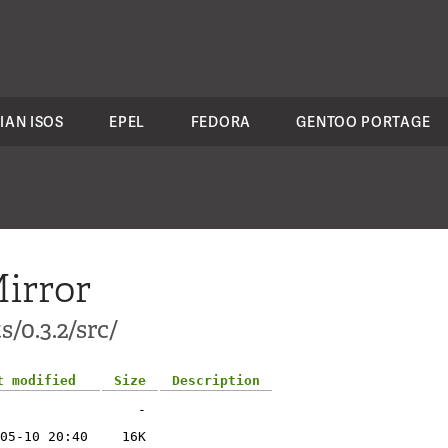
IAN ISOS
EPEL
FEDORA
GENTOO PORTAGE
irror
/0.3.2/src/
t modified
Size
Description
-
05-10 20:40
16K