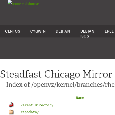
colo
house
CENTOS
CYGWIN
DEBIAN
DEBIAN
EPEL
ISOS
Steadfast Chicago Mirror
Index of /openvz/kernel/branches/rhel6
Name
Parent Directory
repodata/