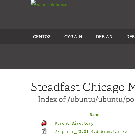
colo
house
CENTOS
CYGWIN
DEBIAN
DEB
Steadfast Chicago M
Index of /ubuntu/ubuntu/poo
Name
Parent Directory
7zip-rar_23.01-4.debian.tar.xz