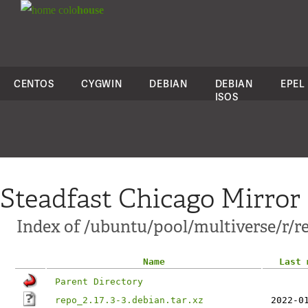
colo
house
CENTOS
CYGWIN
DEBIAN
DEBIAN
EPEL
ISOS
Steadfast Chicago Mirror
Index of /ubuntu/pool/multiverse/r/r
Name
Last 
Parent Directory
repo_2.17.3-3.debian.tar.xz
2022-0