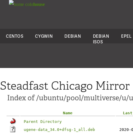
colo
house
CENTOS
CYGWIN
DEBIAN
DEBIAN
EPEL
ISOS
Steadfast Chicago Mirror
Index of /ubuntu/pool/multiverse/u/
Name
Last
Parent Directory
ugene-data_34.0+dfsg-1_all.deb
2020-