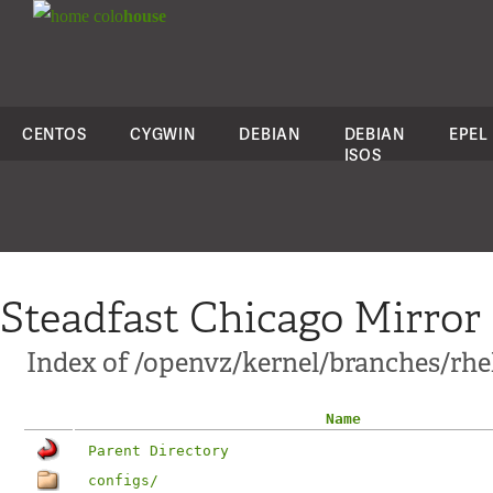
colo
house
CENTOS
CYGWIN
DEBIAN
DEBIAN
EPEL
ISOS
Steadfast Chicago Mirror
Index of /openvz/kernel/branches/rhel5
Name
Parent Directory
configs/